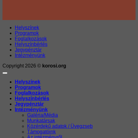
Helyszínek
Programok
Foglalkozások
Helyszínbérlés
Jegypénztár
Intézményünk
Copyright 2026 ©
korosi.org
Helyszínek
Programok
Foglalkozások
Helyszínbérlés
Jegypénztár
Intézményünk
Galéria/Média
Munkatársak
Közérdekű adatok / Üvegzseb
Támogatóink
Az intézményről