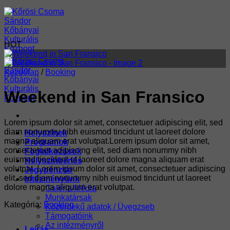
Skip
to
content
HOT
Kezdőlap
/
Booking
Weekend in San Fransico
Lorem ipsum dolor sit amet, consectetuer adipiscing elit, sed
diam nonummy nibh euismod tincidunt ut laoreet dolore
Helyszínek
magna aliquam erat volutpat.Lorem ipsum dolor sit amet,
Programok
consectetuer adipiscing elit, sed diam nonummy nibh
Foglalkozások
euismod tincidunt ut laoreet dolore magna aliquam erat
Helyszínbérlés
volutpat. Lorem ipsum dolor sit amet, consectetuer adipiscing
Jegypénztár
elit, sed diam nonummy nibh euismod tincidunt ut laoreet
Intézményünk
dolore magna aliquam erat volutpat.
Galéria/Média
Munkatársak
Kategória:
Booking
Közérdekű adatok / Üvegzseb
Támogatóink
Az intézményről
Leírás