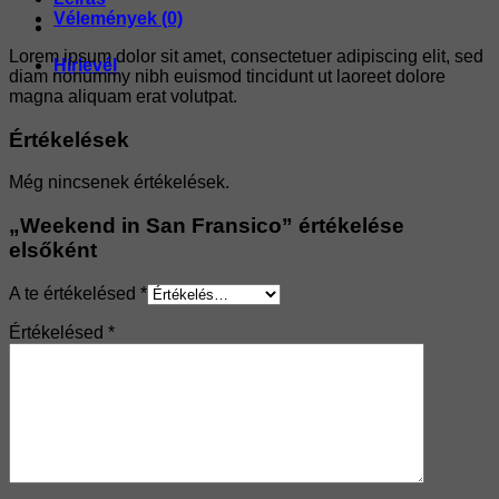
Vélemények (0)
Lorem ipsum dolor sit amet, consectetuer adipiscing elit, sed
Hírlevél
diam nonummy nibh euismod tincidunt ut laoreet dolore
magna aliquam erat volutpat.
Értékelések
Még nincsenek értékelések.
„Weekend in San Fransico” értékelése
elsőként
A te értékelésed
*
Értékelésed
*