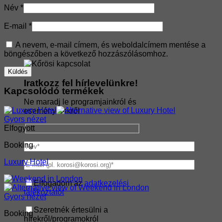
Név
*
E-mail
*
A nevem, e-mail címem, és weboldalcímem mentése a
böngészőben a következő hozzászólásomhoz.
Iratkozz fel hírlevelünkre!
Kapcsolódó termékek
Ne maradj le programjainkról és
eseményeinkről
Gyors nézet
Elfogyott
Booking
Luxury Hotel
Elfogadom az
adatkezelési
tájékoztatót
Gyors nézet
Szeretnék értesülni a
Booking
hírekről/programokról